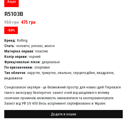
Акція
R5103B
950
грн
475
грн
-50%
Бренд:
Rolling
Стать:
чоловічі, унісекс, жіночі
Матеріал оправи:
пластик
Колір оправи:
чорний
Функціональні лінзи:
дзеркальні
По призначенню:
спортивні
Тип обличчя:
округле, трикутне, овальне, серцеподібне, квадратне,
видовжене
Сонцезахисні окуляри - це безмежний простір для нових ідей! Переваги
такого аксесуару безперечні: захист очей від шкідливого впливу
сонячних променів; можливість змінюватися та експерементувати.
Захист від УФ UV 400 Весь асортимент сертифіковано в Україні
Додати в кошик