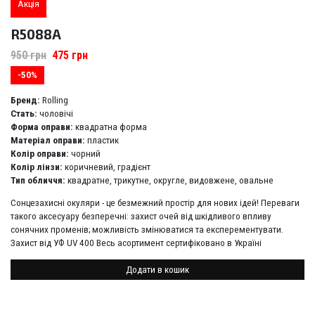
Акція
R5088A
950
грн
475
грн
-50%
Бренд:
Rolling
Стать:
чоловічі
Форма оправи:
квадратна форма
Матеріал оправи:
пластик
Колір оправи:
чорний
Колір лінзи:
коричневий, градієнт
Тип обличчя:
квадратне, трикутне, округле, видовжене, овальне
Сонцезахисні окуляри - це безмежний простір для нових ідей! Переваги
такого аксесуару безперечні: захист очей від шкідливого впливу
сонячних променів; можливість змінюватися та експерементувати.
Захист від УФ UV 400 Весь асортимент сертифіковано в Україні
Додати в кошик