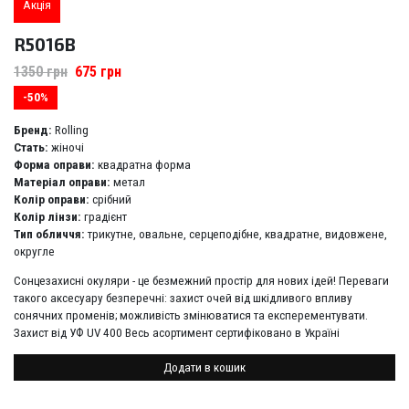
Акція
R5016B
1350
грн
675
грн
-50%
Бренд:
Rolling
Стать:
жіночі
Форма оправи:
квадратна форма
Матеріал оправи:
метал
Колір оправи:
срібний
Колір лінзи:
градієнт
Тип обличчя:
трикутне, овальне, серцеподібне, квадратне, видовжене,
округле
Сонцезахисні окуляри - це безмежний простір для нових ідей! Переваги
такого аксесуару безперечні: захист очей від шкідливого впливу
сонячних променів; можливість змінюватися та експерементувати.
Захист від УФ UV 400 Весь асортимент сертифіковано в Україні
Додати в кошик