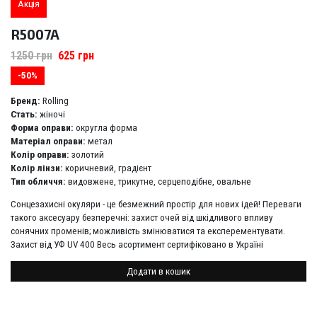
Акція
R5007A
1250
грн
625
грн
-50%
Бренд:
Rolling
Стать:
жіночі
Форма оправи:
округла форма
Матеріал оправи:
метал
Колір оправи:
золотий
Колір лінзи:
коричневий, градієнт
Тип обличчя:
видовжене, трикутне, серцеподібне, овальне
Сонцезахисні окуляри - це безмежний простір для нових ідей! Переваги
такого аксесуару безперечні: захист очей від шкідливого впливу
сонячних променів; можливість змінюватися та експерементувати.
Захист від УФ UV 400 Весь асортимент сертифіковано в Україні
Додати в кошик