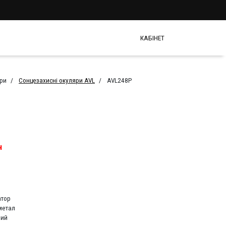
КАБІНЕТ
яри
Сонцезахисні окуляри AVL
AVL248P
н
атор
метал
ний