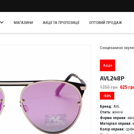
МАГАЗИНИ
АКЦІЇ ТА ПРОПОЗИЦІЇ
ОПТОВИЙ ПРОДАЖ
Сонцезахисні окул
Акція
AVL248P
1250
грн
625
гр
-50%
Бренд:
AVL
Стать:
жіночі
Форма оправи:
аві
Матеріал оправи:
Колір оправи:
сріб