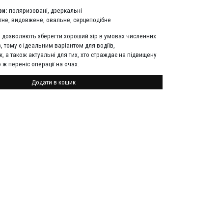
зи:
поляризовані, дзеркальні
тне, видовжене, овальне, серцеподібне
и дозволяють зберегти хороший зір в умовах численних
, тому є ідеальним варіантом для водіїв,
, а також актуальні для тих, хто страждає на підвищену
о ж переніс операції на очах.
Додати в кошик