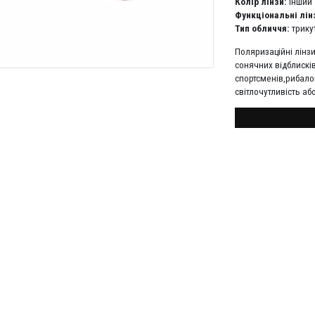
Колір лінзи:
інший
Функціональні лін
Тип обличчя:
трику
Поляризаційні лінз
сонячних відблисків
спортсменів,рибалок
світлочутливість аб