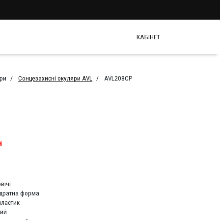
КАБІНЕТ
яри
Сонцезахисні окуляри AVL
AVL208CP
н
вічі
дратна форма
пластик
ий