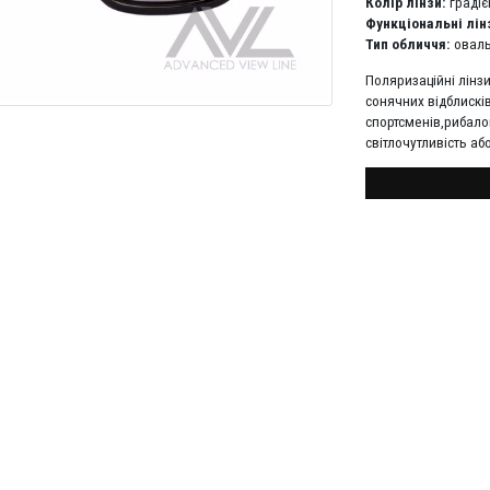
Колір лінзи:
градіє
Функціональні лін
Тип обличчя:
оваль
Поляризаційні лінз
сонячних відблисків
спортсменів,рибалок
світлочутливість аб