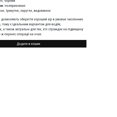
нт, чорний
зи:
поляризовані
не, трикутне, округле, видовжене
и дозволяють зберегти хороший зір в умовах численних
, тому є ідеальним варіантом для водіїв,
, а також актуальні для тих, хто страждає на підвищену
о ж переніс операції на очах.
Додати в кошик