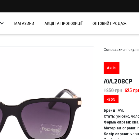
МАГАЗИНИ
АКЦІЇ ТА ПРОПОЗИЦІЇ
ОПТОВИЙ ПРОДАЖ
Сонцезахисні окул
Акція
AVL208CP
1250
грн
625
гр
-50%
Бренд:
AVL
Стать:
унісекс, чоло
Форма оправи:
ква
Матеріал оправи:
Колір оправи:
чорн